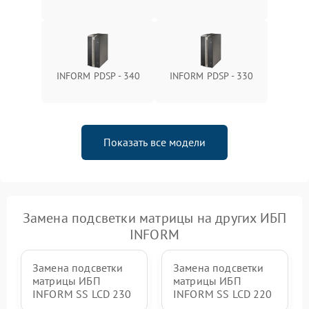
1500 ₽
Подробнее →
зарядки
Поломка системы защиты
1000 ₽
Подробнее →
от перегрузок
INFORM PDSP - 340
INFORM PDSP - 330
Неисправность системы
защиты от короткого
1500 ₽
Подробнее →
замыкания
Показать все модели
Повреждение системы
1000 ₽
Подробнее →
защиты от перегрева
Неисправность системы
защиты от
1500 ₽
Подробнее →
перенапряжения
Замена подсветки матрицы на других ИБП
INFORM
Замена подсветки
Замена подсветки
матрицы ИБП
матрицы ИБП
INFORM SS LCD 230
INFORM SS LCD 220