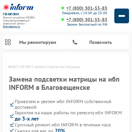
+7 (800) 301-55-83
Ежедневно, с 10:00 до 20:00
FIX-INFORM
Ремонт устройств INFORM
+7 (800) 301-55-83
Специализированный
cервисный центр г.
Звонок бесплатный по РФ
Благовещенск
Мы ремонтируем
Позвонить
енске
ИБП INFORM замена подсветки матрицы
Замена подсветки матрицы на ибп
INFORM в Благовещенске
Привезем и увезем ибп INFORM собственной
доставкой
Гарантия на наши работы по ремонту ибп INFORM
до 3-х лет
Срочный ремонт ибп INFORM в течении часа
20%
Скидка для вас до