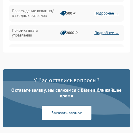
Температура и эксплуатация
Повреждение входных/
500 ₽
Подробнее →
выходных разъемов
Механические повреждения
Поломка платы
Механика
2000 ₽
Подробнее →
управления
Неисправность
3000 ₽
Подробнее →
трансформатора
Повреждение
500 ₽
Подробнее →
конденсаторов
У Вас остались вопросы?
Поломка предохранителя
100 ₽
Подробнее →
Оставьте заявку, мы свяжемся с Вами в ближайшее
время
Неисправность системы
1000 ₽
Подробнее →
охлаждения
Заказать звонок
Неисправность
500 ₽
Подробнее →
индикаторов