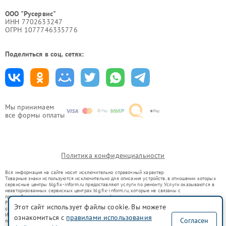
ООО "Русервис"
ИНН 7702633247
ОГРН 1077746335776
Поделиться в соц. сетях:
Мы принимаем
все формы оплаты
Политика конфиденциальности
Вся информация на сайте носит исключительно справочный характер.
Товарные знаки используются исключительно для описания устройств, в отношении которых
сервисные центры blg.fix-inform.ru предоставляют услуги по ремонту. Услуги оказываются в
неавторизованных сервисных центрах blg.fix-inform.ru, которые не связаны с
правообладателями товарных знаков или их официальными представителями.
Ремонт осуществляется для устройств, уже введенных в гражданский оборот в соответствии
Этот сайт использует файлы cookie. Вы можете
со статьей 1487 ГК РФ.
Использование товарных знаков не преследует цели индивидуализации услуг или введения
ознакомиться с
правилами использования
Согласен
потребителей в заблуждение, а служит для информирования о предоставляемых услугах по