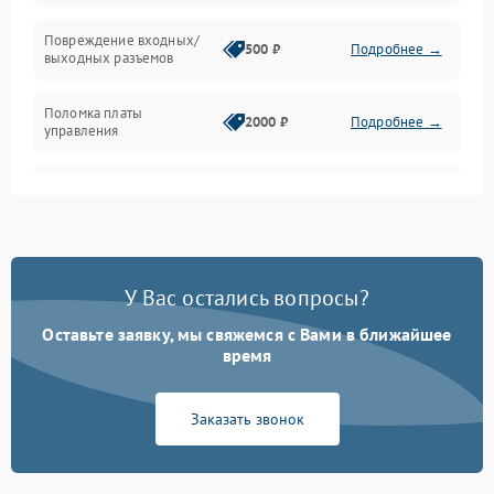
Температура и эксплуатация
Повреждение входных/
500 ₽
Подробнее →
выходных разъемов
Механические повреждения
Поломка платы
Механика
2000 ₽
Подробнее →
управления
Неисправность
3000 ₽
Подробнее →
трансформатора
Повреждение
500 ₽
Подробнее →
конденсаторов
У Вас остались вопросы?
Поломка предохранителя
100 ₽
Подробнее →
Оставьте заявку, мы свяжемся с Вами в ближайшее
время
Неисправность системы
1000 ₽
Подробнее →
охлаждения
Заказать звонок
Неисправность
500 ₽
Подробнее →
индикаторов