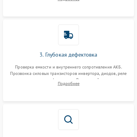
и кистей для предотвращения перегрева и замыканий.
3. Глубокая дефектовка
Проверка емкости и внутреннего сопротивления АКБ.
Прозвонка силовых транзисторов инвертора, диодов, реле
переключения и трансформатора. Визуальный поиск вздутых
Подробнее
конденсаторов и прогаров на печатной плате.