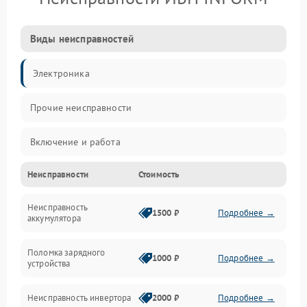
Виды неисправностей
Электроника
Прочие неисправности
Включение и работа
Неисправности
Стоимость
Работа с нагрузкой
Неисправность
Звук и индикация
1500 ₽
Подробнее →
аккумулятора
Питание и режимы
Поломка зарядного
1000 ₽
Подробнее →
устройства
Интерфейсы и связь
Неисправность инвертора
2000 ₽
Подробнее →