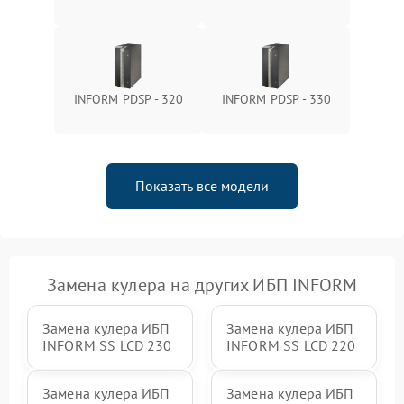
1500 ₽
Подробнее →
зарядки
Поломка системы защиты
1000 ₽
Подробнее →
от перегрузок
INFORM PDSP - 320
INFORM PDSP - 330
Неисправность системы
защиты от короткого
1500 ₽
Подробнее →
замыкания
Показать все модели
Повреждение системы
1000 ₽
Подробнее →
защиты от перегрева
Неисправность системы
защиты от
1500 ₽
Подробнее →
перенапряжения
Замена кулера на других ИБП INFORM
Замена кулера ИБП
Замена кулера ИБП
INFORM SS LCD 230
INFORM SS LCD 220
Замена кулера ИБП
Замена кулера ИБП