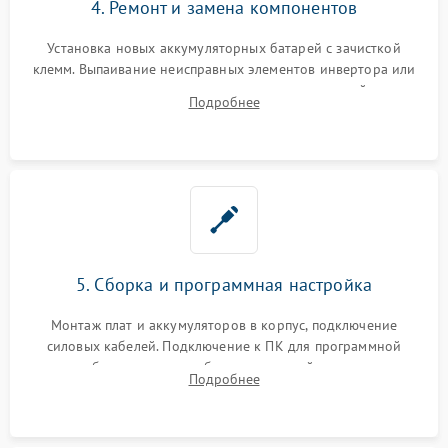
4. Ремонт и замена компонентов
Установка новых аккумуляторных батарей с зачисткой
клемм. Выпаивание неисправных элементов инвертора или
цепи зарядки и монтаж новых радиодеталей.
Подробнее
Восстановление поврежденных токоведущих дорожек и
замена реле.
5. Сборка и программная настройка
Монтаж плат и аккумуляторов в корпус, подключение
силовых кабелей. Подключение к ПК для программной
калибровки констант батареи, настройки порогов
Подробнее
срабатывания AVR и сброса счетчиков старения АКБ.