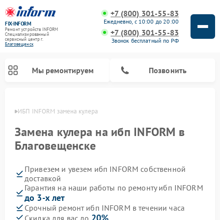
+7 (800) 301-55-83
Ежедневно, с 10:00 до 20:00
FIX-INFORM
Ремонт устройств INFORM
+7 (800) 301-55-83
Специализированный
cервисный центр г.
Звонок бесплатный по РФ
Благовещенск
Мы ремонтируем
Позвонить
енске
ИБП INFORM замена кулера
Замена кулера на ибп INFORM в
Благовещенске
Привезем и увезем ибп INFORM собственной
доставкой
Гарантия на наши работы по ремонту ибп INFORM
до 3-х лет
Срочный ремонт ибп INFORM в течении часа
20%
Скидка для вас до