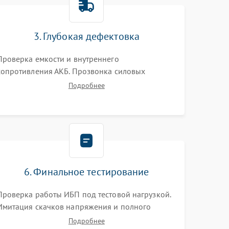
3. Глубокая дефектовка
Проверка емкости и внутреннего
сопротивления АКБ. Прозвонка силовых
транзисторов инвертора, диодов, реле
Подробнее
переключения и трансформатора. Визуальный
поиск вздутых конденсаторов и прогаров на
печатной плате.
6. Финальное тестирование
Проверка работы ИБП под тестовой нагрузкой.
Имитация скачков напряжения и полного
отключения сети. Контроль времени автономной
Подробнее