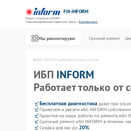
FIX-INFORM
Ремонт устройств INFORM
Специализированный cервисный центр г.
Благовещенск
Мы ремонтируем
Срочный ремонт
Це
RM в Благовещенске
ИБП INFORM работает только от сети
ИБП
INFORM
Работает только от 
Бесплатная диагностика
даже при отказ
Привезем и увезем ибп INFORM собственн
Гарантия на наши работы по ремонту ибп
Срочный ремонт ибп INFORM в течении ча
20%
Скидка для вас до