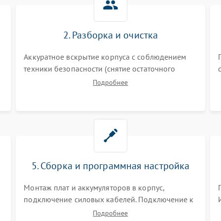
2. Разборка и очистка
Аккуратное вскрытие корпуса с соблюдением
техники безопасности (снятие остаточного
заряда). Очистка плат, радиаторов и кулеров от
Подробнее
пыли с помощью сжатого воздуха и кистей для
я
предотвращения перегрева и замыканий.
5. Сборка и программная настройка
Монтаж плат и аккумуляторов в корпус,
подключение силовых кабелей. Подключение к
ПК для программной калибровки констант
Подробнее