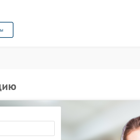
ны
цию