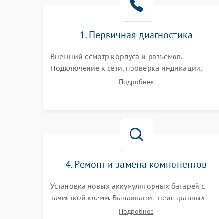
1. Первичная диагностика
Внешний осмотр корпуса и разъемов.
Подключение к сети, проверка индикации,
звуковых сигналов и кодов ошибок. Измерение
Подробнее
входного и выходного напряжения. Оценка
реакции ИБП на отключение основного питани
без нагрузки.
4. Ремонт и замена компонентов
Установка новых аккумуляторных батарей с
зачисткой клемм. Выпаивание неисправных
элементов инвертора или цепи зарядки и
Подробнее