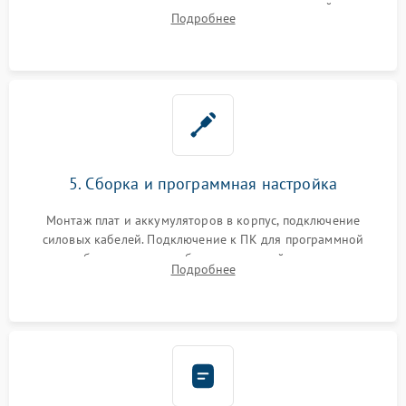
цепи зарядки и монтаж новых радиодеталей.
Подробнее
Восстановление поврежденных токоведущих дорожек и
замена реле.
5. Сборка и программная настройка
Монтаж плат и аккумуляторов в корпус, подключение
силовых кабелей. Подключение к ПК для программной
калибровки констант батареи, настройки порогов
Подробнее
срабатывания AVR и сброса счетчиков старения АКБ.