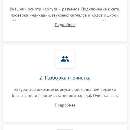
Внешний осмотр корпуса и разъемов. Подключение к сети,
проверка индикации, звуковых сигналов и кодов ошибок.
Измерение входного и выходного напряжения. Оценка
Подробнее
реакции ИБП на отключение основного питания без
нагрузки.
2. Разборка и очистка
Аккуратное вскрытие корпуса с соблюдением техники
безопасности (снятие остаточного заряда). Очистка плат,
радиаторов и кулеров от пыли с помощью сжатого воздуха
Подробнее
и кистей для предотвращения перегрева и замыканий.