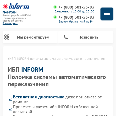
+7 (800) 301-55-83
Ежедневно, с 10:00 до 20:00
FIX-INFORM
Ремонт устройств INFORM
+7 (800) 301-55-83
Специализированный
cервисный центр г.
Звонок бесплатный по РФ
Благовещенск
Мы ремонтируем
Позвонить
енске
ИБП INFORM поломка системы автоматического переключения
ИБП
INFORM
Поломка системы автоматического
переключения
Бесплатная диагностика
даже при отказе от
ремонта
Привезем и увезем ибп INFORM собственной
доставкой