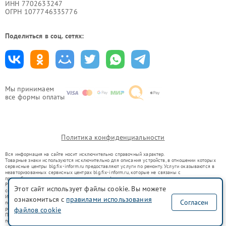
ИНН 7702633247
ОГРН 1077746335776
Поделиться в соц. сетях:
Мы принимаем
все формы оплаты
Политика конфиденциальности
Вся информация на сайте носит исключительно справочный характер.
Товарные знаки используются исключительно для описания устройств, в отношении которых
сервисные центры blg.fix-inform.ru предоставляют услуги по ремонту. Услуги оказываются в
неавторизованных сервисных центрах blg.fix-inform.ru, которые не связаны с
правообладателями товарных знаков или их официальными представителями.
Ремонт осуществляется для устройств, уже введенных в гражданский оборот в соответствии
Этот сайт использует файлы cookie. Вы можете
со статьей 1487 ГК РФ.
Использование товарных знаков не преследует цели индивидуализации услуг или введения
ознакомиться с
правилами использования
Согласен
потребителей в заблуждение, а служит для информирования о предоставляемых услугах по
файлов cookie
ремонту техники указанных брендов.
Представленная на сайте информация не является публичной офертой, определяемой
положениями Статьи 437(2) Гражданского кодекса РФ