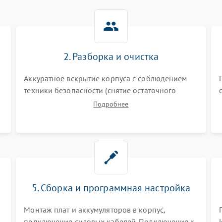
2. Разборка и очистка
Аккуратное вскрытие корпуса с соблюдением
техники безопасности (снятие остаточного
заряда). Очистка плат, радиаторов и кулеров от
Подробнее
пыли с помощью сжатого воздуха и кистей для
я
предотвращения перегрева и замыканий.
5. Сборка и программная настройка
Монтаж плат и аккумуляторов в корпус,
подключение силовых кабелей. Подключение к