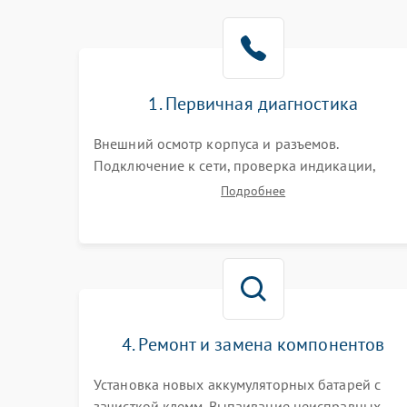
1. Первичная диагностика
Внешний осмотр корпуса и разъемов.
Подключение к сети, проверка индикации,
звуковых сигналов и кодов ошибок. Измерение
Подробнее
входного и выходного напряжения. Оценка
реакции ИБП на отключение основного питани
без нагрузки.
4. Ремонт и замена компонентов
Установка новых аккумуляторных батарей с
зачисткой клемм. Выпаивание неисправных