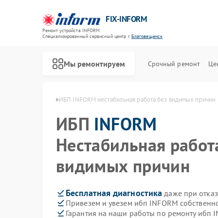
FIX-INFORM
Ремонт устройств INFORM
Специализированный cервисный центр г.
Благовещенск
Мы ремонтируем
Срочный ремонт
Це
RM в Благовещенске
ИБП INFORM нестабильная работа без видимых причин
ИБП
INFORM
Нестабильная работ
видимых причин
Бесплатная диагностика
даже при отказ
Привезем и увезем ибп INFORM собственн
Гарантия на наши работы по ремонту ибп