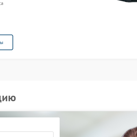
са
ны
цию