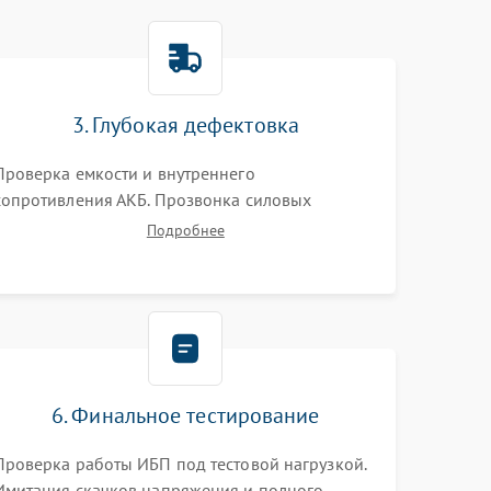
3. Глубокая дефектовка
Проверка емкости и внутреннего
сопротивления АКБ. Прозвонка силовых
транзисторов инвертора, диодов, реле
Подробнее
переключения и трансформатора. Визуальный
поиск вздутых конденсаторов и прогаров на
печатной плате.
6. Финальное тестирование
Проверка работы ИБП под тестовой нагрузкой.
Имитация скачков напряжения и полного