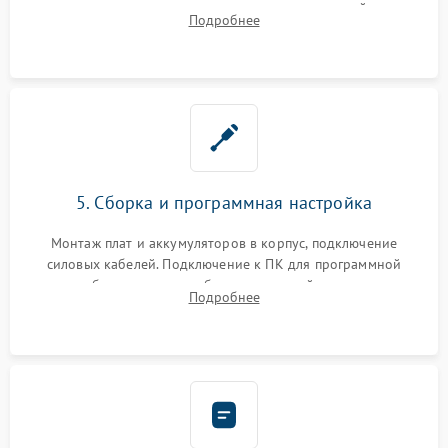
цепи зарядки и монтаж новых радиодеталей.
Подробнее
Восстановление поврежденных токоведущих дорожек и
замена реле.
5. Сборка и программная настройка
Монтаж плат и аккумуляторов в корпус, подключение
силовых кабелей. Подключение к ПК для программной
калибровки констант батареи, настройки порогов
Подробнее
срабатывания AVR и сброса счетчиков старения АКБ.