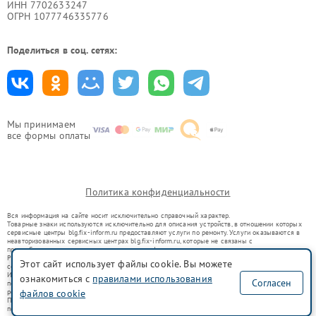
ИНН 7702633247
ОГРН 1077746335776
Поделиться в соц. сетях:
Мы принимаем
все формы оплаты
Политика конфиденциальности
Вся информация на сайте носит исключительно справочный характер.
Товарные знаки используются исключительно для описания устройств, в отношении которых
сервисные центры blg.fix-inform.ru предоставляют услуги по ремонту. Услуги оказываются в
неавторизованных сервисных центрах blg.fix-inform.ru, которые не связаны с
правообладателями товарных знаков или их официальными представителями.
Ремонт осуществляется для устройств, уже введенных в гражданский оборот в соответствии
Этот сайт использует файлы cookie. Вы можете
со статьей 1487 ГК РФ.
Использование товарных знаков не преследует цели индивидуализации услуг или введения
ознакомиться с
правилами использования
Согласен
потребителей в заблуждение, а служит для информирования о предоставляемых услугах по
файлов cookie
ремонту техники указанных брендов.
Представленная на сайте информация не является публичной офертой, определяемой
положениями Статьи 437(2) Гражданского кодекса РФ