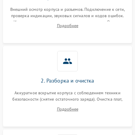
Внешний осмотр корпуса и разъемов. Подключение к сети,
проверка индикации, звуковых сигналов и кодов ошибок.
Измерение входного и выходного напряжения. Оценка
Подробнее
реакции ИБП на отключение основного питания без
нагрузки.
2. Разборка и очистка
Аккуратное вскрытие корпуса с соблюдением техники
безопасности (снятие остаточного заряда). Очистка плат,
радиаторов и кулеров от пыли с помощью сжатого воздуха
Подробнее
и кистей для предотвращения перегрева и замыканий.