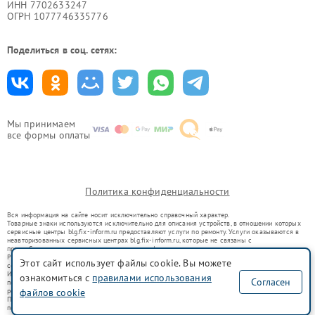
ИНН 7702633247
ОГРН 1077746335776
Поделиться в соц. сетях:
Мы принимаем
все формы оплаты
Политика конфиденциальности
Вся информация на сайте носит исключительно справочный характер.
Товарные знаки используются исключительно для описания устройств, в отношении которых
сервисные центры blg.fix-inform.ru предоставляют услуги по ремонту. Услуги оказываются в
неавторизованных сервисных центрах blg.fix-inform.ru, которые не связаны с
правообладателями товарных знаков или их официальными представителями.
Ремонт осуществляется для устройств, уже введенных в гражданский оборот в соответствии
Этот сайт использует файлы cookie. Вы можете
со статьей 1487 ГК РФ.
Использование товарных знаков не преследует цели индивидуализации услуг или введения
ознакомиться с
правилами использования
Согласен
потребителей в заблуждение, а служит для информирования о предоставляемых услугах по
файлов cookie
ремонту техники указанных брендов.
Представленная на сайте информация не является публичной офертой, определяемой
положениями Статьи 437(2) Гражданского кодекса РФ