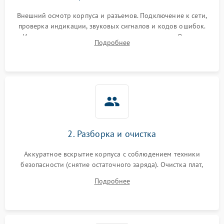
Внешний осмотр корпуса и разъемов. Подключение к сети,
проверка индикации, звуковых сигналов и кодов ошибок.
Измерение входного и выходного напряжения. Оценка
Подробнее
реакции ИБП на отключение основного питания без
нагрузки.
2. Разборка и очистка
Аккуратное вскрытие корпуса с соблюдением техники
безопасности (снятие остаточного заряда). Очистка плат,
радиаторов и кулеров от пыли с помощью сжатого воздуха
Подробнее
и кистей для предотвращения перегрева и замыканий.