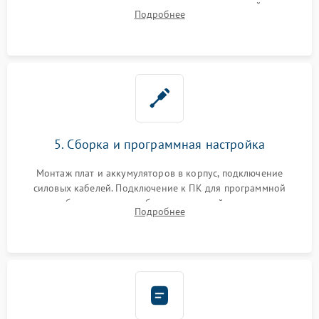
цепи зарядки и монтаж новых радиодеталей.
Подробнее
Восстановление поврежденных токоведущих дорожек и
замена реле.
5. Сборка и программная настройка
Монтаж плат и аккумуляторов в корпус, подключение
силовых кабелей. Подключение к ПК для программной
калибровки констант батареи, настройки порогов
Подробнее
срабатывания AVR и сброса счетчиков старения АКБ.