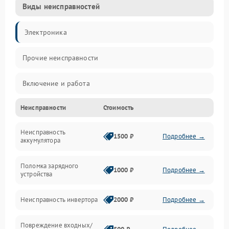
Виды неисправностей
Электроника
Прочие неисправности
Включение и работа
Неисправности
Стоимость
Работа с нагрузкой
Неисправность
Звук и индикация
1500 ₽
Подробнее →
аккумулятора
Питание и режимы
Поломка зарядного
1000 ₽
Подробнее →
устройства
Интерфейсы и связь
Неисправность инвертора
2000 ₽
Подробнее →
Температура и эксплуатация
Повреждение входных/