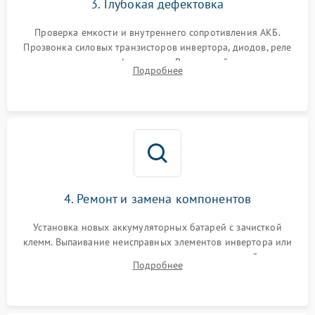
3. Глубокая дефектовка
Поломка системы защиты
1000 ₽
Подробнее →
от перегрузок
Проверка емкости и внутреннего сопротивления АКБ.
Прозвонка силовых транзисторов инвертора, диодов, реле
Неисправность системы
переключения и трансформатора. Визуальный поиск вздутых
Подробнее
защиты от короткого
1500 ₽
Подробнее →
конденсаторов и прогаров на печатной плате.
замыкания
Повреждение системы
1000 ₽
Подробнее →
защиты от перегрева
Неисправность системы
защиты от
1500 ₽
Подробнее →
перенапряжения
4. Ремонт и замена компонентов
Установка новых аккумуляторных батарей с зачисткой
клемм. Выпаивание неисправных элементов инвертора или
цепи зарядки и монтаж новых радиодеталей.
Подробнее
Восстановление поврежденных токоведущих дорожек и
замена реле.