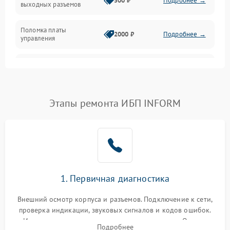
500 ₽
Подробнее →
выходных разъемов
Механические повреждения
Поломка платы
Механика
2000 ₽
Подробнее →
управления
Неисправность
3000 ₽
Подробнее →
трансформатора
Повреждение
Этапы ремонта ИБП INFORM
500 ₽
Подробнее →
конденсаторов
Поломка предохранителя
100 ₽
Подробнее →
Неисправность системы
1000 ₽
Подробнее →
охлаждения
1. Первичная диагностика
Неисправность
500 ₽
Подробнее →
Внешний осмотр корпуса и разъемов. Подключение к сети,
индикаторов
проверка индикации, звуковых сигналов и кодов ошибок.
Измерение входного и выходного напряжения. Оценка
Поломка фильтров
Подробнее
1000 ₽
Подробнее →