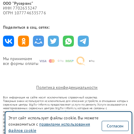
ООО "Русервис"
ИНН 7702633247
ОГРН 1077746335776
Поделиться в соц. сетях:
Мы принимаем
все формы оплаты
Политика конфиденциальности
Вся информация на сайте носит исключительно справочный характер.
Товарные знаки используются исключительно для описания устройств, в отношении которых
сервисные центры blg.fix-inform.ru предоставляют услуги по ремонту. Услуги оказываются в
неавторизованных сервисных центрах blg.fix-inform.ru, которые не связаны с
правообладателями товарных знаков или их официальными представителями.
Ремонт осуществляется для устройств, уже введенных в гражданский оборот в соответствии
Этот сайт использует файлы cookie. Вы можете
со статьей 1487 ГК РФ.
Использование товарных знаков не преследует цели индивидуализации услуг или введения
ознакомиться с
правилами использования
Согласен
потребителей в заблуждение, а служит для информирования о предоставляемых услугах по
файлов cookie
ремонту техники указанных брендов.
Представленная на сайте информация не является публичной офертой, определяемой